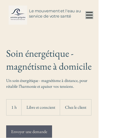
Le mouvement et l'eau au
service de votre santé
Soin énergétique -
magnétisme à domicile
Un soin énergétique - magnétisme à distance, pour
rétablir l’harmonie et apaiser vos tensions.
Libre
et
1 h
1
Libre et conscient
Chez le client
conscient
Envoyer une demande