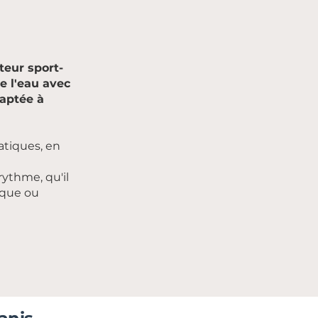
eur sport-
e l'eau avec
daptée à
atiques, en
ythme, qu'il
ique ou