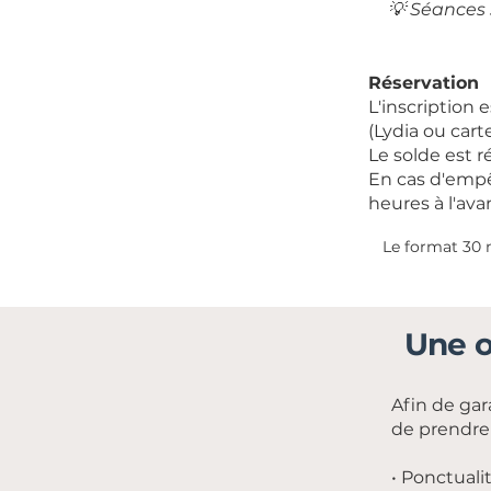
💡 Séances 
Réservation
L'inscription 
(Lydia ou cart
Le solde est r
En cas d'empê
heures à l'ava
Le format 30 
Une o
Afin de ga
de prendre
• Ponctuali