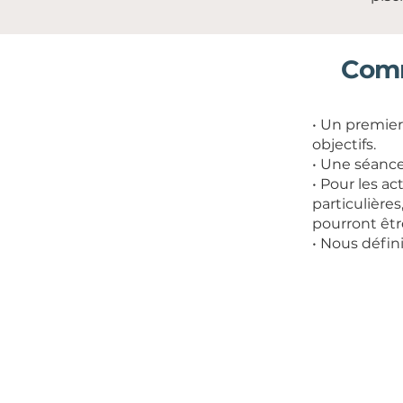
Comm
• Un premie
objectifs.
• Une séance
• Pour les a
particulières
pourront êt
• Nous défi