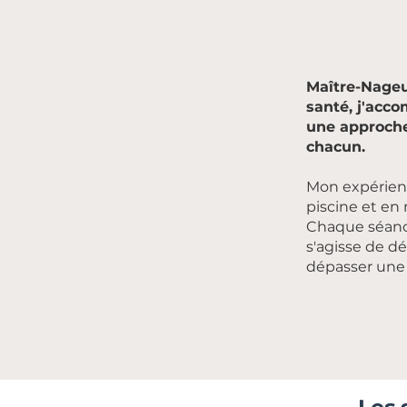
Maître-Nageu
santé, j'acc
une approche 
chacun.
Mon expérienc
piscine et en
Chaque séance
s'agisse de d
dépasser une