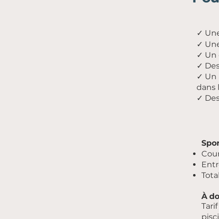
✓ Une
✓ Une
✓ Un 
✓ Des
✓ Un 
dans 
✓ Des
Spo
Cour
Entr
Tota
À do
Tari
pisc