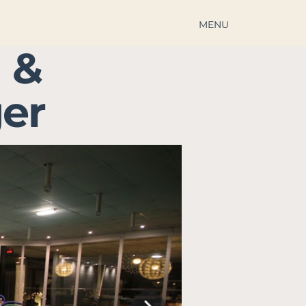
MENU
u &
er