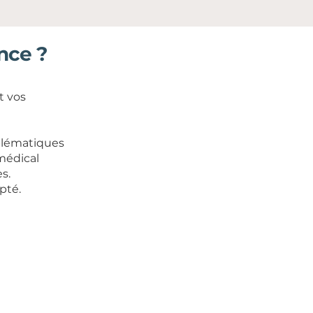
nce ?
t vos
oblématiques
 médical
s.
pté.