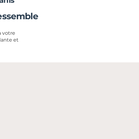
anis
ressemble
 votre
lante et